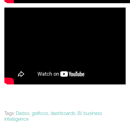
Tags:
Dados
,
gráficos
,
dashboards
,
BI
,
business
intelligence