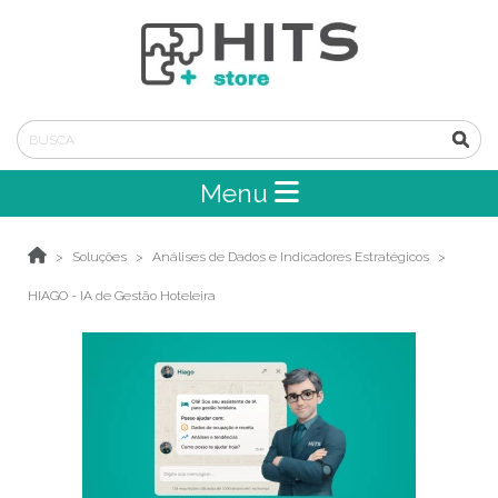
Menu
Soluções
Análises de Dados e Indicadores Estratégicos
HIAGO - IA de Gestão Hoteleira