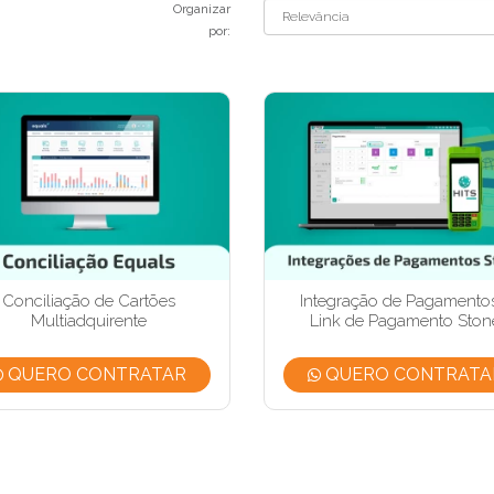
Organizar
por:
Conciliação de Cartões
Integração de Pagamento
Multiadquirente
Link de Pagamento Ston
QUERO CONTRATAR
QUERO CONTRATA