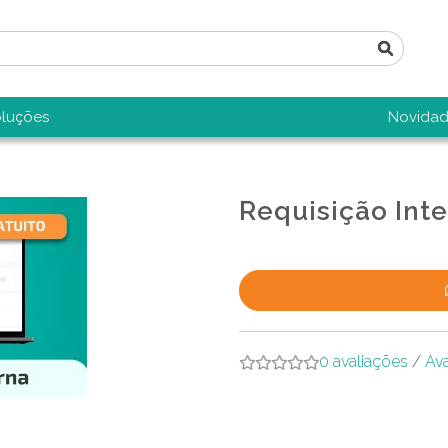
luções
Novidad
Requisição Int
0 avaliações
/
Ava