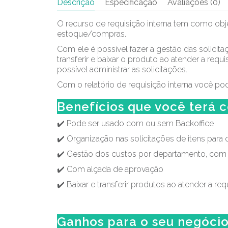
Descrição
Especificação
Avaliações (0)
O recurso de requisição interna tem como objet
estoque/compras.
Com ele é possível fazer a gestão das solici
transferir e baixar o produto ao atender a requ
possível administrar as solicitações.
Com o relatório de requisição interna você po
Benefícios que você terá 
✔️ Pode ser usado com ou sem Backoffice
✔️ Organização nas solicitações de itens para 
✔️ Gestão dos custos por departamento, com o
✔️ Com alçada de aprovação
✔️ Baixar e transferir produtos ao atender a r
Ganhos para o seu negóci