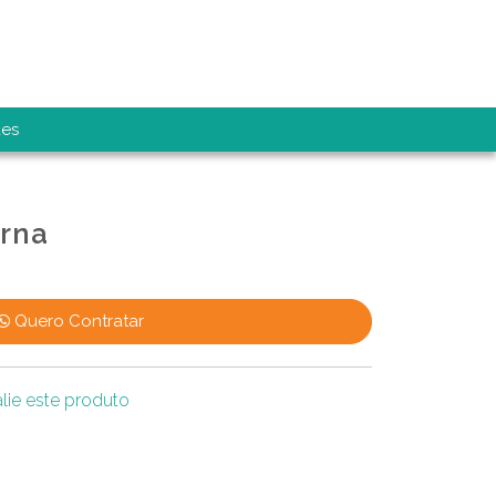
es
erna
Quero Contratar
lie este produto